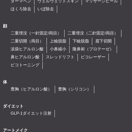
ダーマペン
ヴェルヴェットスキン
マッサージピール
ほくろ除去
いぼ除去
顔
二重埋没（一針固定/両目）
二重埋没（二針固定/両目）
二重切開（両目）
上瞼脱脂
下瞼脱脂
眉下切開
涙袋ヒアルロン酸
小鼻縮小
隆鼻術（プロテーゼ）
鼻ヒアルロン酸
スレッドリフト
ピコレーザー
ピコトーニング
体
豊胸（ヒアルロン酸）
豊胸（シリコン）
ダイエット
GLP-1ダイエット注射
アートメイク