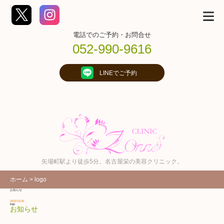
コ
';
ン
テ
ン
ツ
電話でのご予約・お問合せ
へ
ス
052-990-9616
キ
ッ
プ
(E
LINEでご予約
n
t
e
r
を
押
す)
矢場町駅より徒歩5分。名古屋栄の美容クリニック。
ホーム
>
logo
お知らせ
2022/12/26
logo
お知らせ