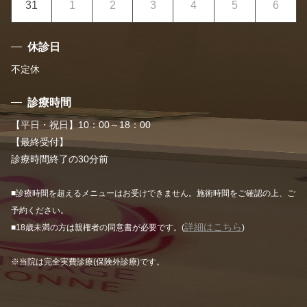
31
1
2
3
4
5
6
休診日
不定休
診療時間
【平日・祝日】10：00～18：00
【最終受付】
診療時間終了の30分前
■診療時間を超えるメニューはお受けできません。施術時間をご確認の上、ご
予約ください。
詳細はこちら
■18歳未満の方は親権者の同意書が必要です。(
)
※当院は完全実費診療(保険外診療)です。