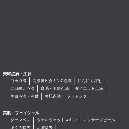
美容点滴・注射
白玉点滴
高濃度ビタミンC点滴
にんにく注射
二日酔い点滴
育毛・美髪点滴
ダイエット点滴
美白点滴・注射
美肌点滴
プラセンタ
美肌・フェイシャル
ダーマペン
ヴェルヴェットスキン
マッサージピール
ほくろ除去
いぼ除去