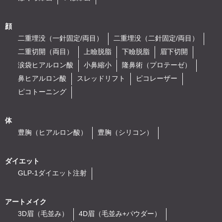
顔
二重埋没（一針固定/両目）
二重埋没（二針固定/両目）
二重切開（両目）
上瞼脱脂
下瞼脱脂
眉下切開
涙袋ヒアルロン酸
小鼻縮小
隆鼻術（プロテーゼ）
鼻ヒアルロン酸
スレッドリフト
ピコレーザー
ピコトーニング
体
豊胸（ヒアルロン酸）
豊胸（シリコン）
ダイエット
GLP-1ダイエット注射
アートメイク
3D眉（毛並み）
4D眉（毛並み+パウダー）