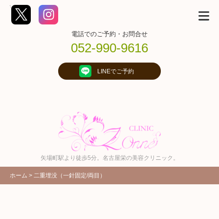
コ
';
ン
テ
ン
ツ
電話でのご予約・お問合せ
へ
ス
052-990-9616
キ
ッ
プ
(E
LINEでご予約
n
t
e
r
を
押
す)
矢場町駅より徒歩5分。名古屋栄の美容クリニック。
ホーム
>
二重埋没（一針固定/両目）