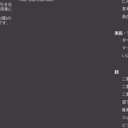
に
引き出
清液に
育
美
太陽)の
です。
美肌・
ダ
マ
い
顔
二
二
二
眉
隆
ス
ピ