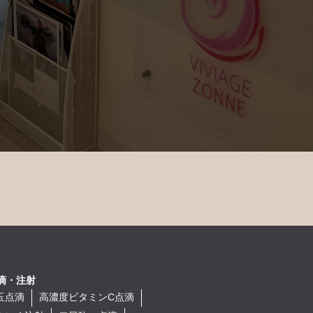
滴・注射
玉点滴
高濃度ビタミンC点滴