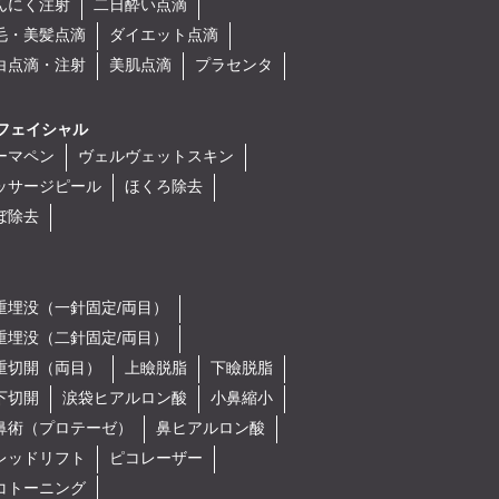
んにく注射
二日酔い点滴
毛・美髪点滴
ダイエット点滴
白点滴・注射
美肌点滴
プラセンタ
フェイシャル
ーマペン
ヴェルヴェットスキン
ッサージピール
ほくろ除去
ぼ除去
重埋没（一針固定/両目）
重埋没（二針固定/両目）
重切開（両目）
上瞼脱脂
下瞼脱脂
下切開
涙袋ヒアルロン酸
小鼻縮小
鼻術（プロテーゼ）
鼻ヒアルロン酸
レッドリフト
ピコレーザー
コトーニング