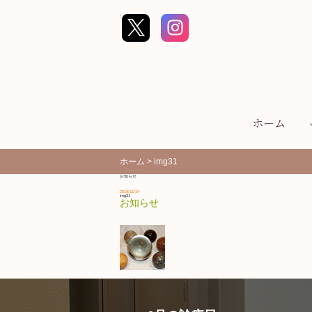
コ
ン
';
テ
ン
ツ
へ
ス
キ
ッ
プ
(E
n
ホーム
t
e
r
を
押
ホーム
>
img31
す)
お知らせ
2016/11/14
img31
お知らせ