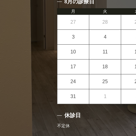
8月の診療日
月
火
27
28
3
4
10
11
17
18
24
25
31
1
休診日
不定休