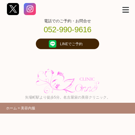
コ
';
ン
テ
ン
ツ
電話でのご予約・お問合せ
へ
ス
052-990-9616
キ
ッ
プ
(E
LINEでご予約
n
t
e
r
を
押
す)
矢場町駅より徒歩5分。名古屋栄の美容クリニック。
ホーム
>
美容内服