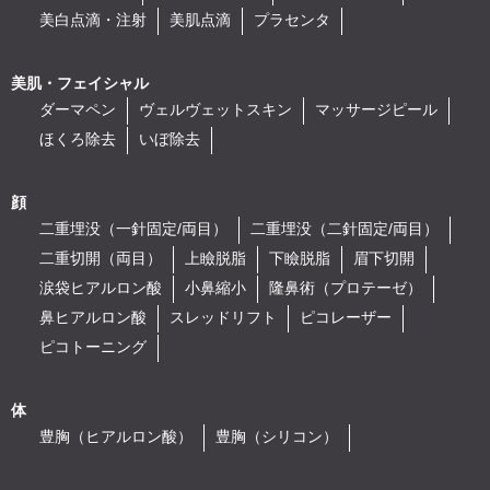
美白点滴・注射
美肌点滴
プラセンタ
美肌・フェイシャル
ダーマペン
ヴェルヴェットスキン
マッサージピール
ほくろ除去
いぼ除去
顔
二重埋没（一針固定/両目）
二重埋没（二針固定/両目）
二重切開（両目）
上瞼脱脂
下瞼脱脂
眉下切開
涙袋ヒアルロン酸
小鼻縮小
隆鼻術（プロテーゼ）
鼻ヒアルロン酸
スレッドリフト
ピコレーザー
ピコトーニング
体
豊胸（ヒアルロン酸）
豊胸（シリコン）