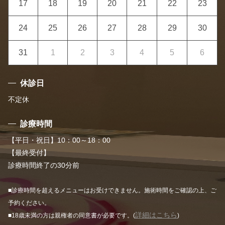
17
18
19
20
21
22
23
24
25
26
27
28
29
30
31
1
2
3
4
5
6
休診日
不定休
診療時間
【平日・祝日】10：00～18：00
【最終受付】
診療時間終了の30分前
■診療時間を超えるメニューはお受けできません。施術時間をご確認の上、ご
予約ください。
詳細はこちら
■18歳未満の方は親権者の同意書が必要です。(
)